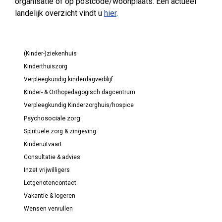
organisatie of op postcode/woonplaats. Een actueel
landelijk overzicht vindt u
hier
.
(Kinder-)ziekenhuis
Kinderthuiszorg
Verpleegkundig kinderdagverblijf
Kinder- & Orthopedagogisch dagcentrum
Verpleegkundig Kinderzorghuis/hospice
Psychosociale zorg
Spirituele zorg & zingeving
Kinderuitvaart
Consultatie & advies
Inzet vrijwilligers
Lotgenotencontact
Vakantie & logeren
Wensen vervullen