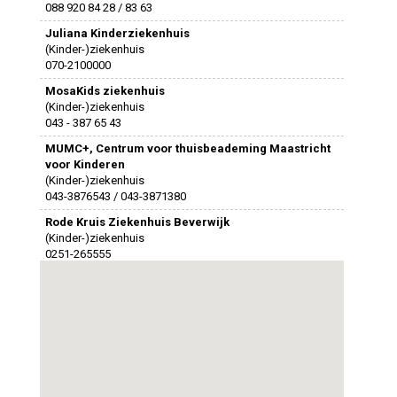
088 920 84 28 / 83 63
Juliana Kinderziekenhuis
(Kinder-)ziekenhuis
070-2100000
MosaKids ziekenhuis
(Kinder-)ziekenhuis
043 - 387 65 43
MUMC+, Centrum voor thuisbeademing Maastricht
voor Kinderen
(Kinder-)ziekenhuis
043-3876543 / 043-3871380
Rode Kruis Ziekenhuis Beverwijk
(Kinder-)ziekenhuis
0251-265555
Spaarne Gasthuis
(Kinder-)ziekenhuis
023-2240070
Bloezem Medische Kindzorg
Kinderthuiszorg
088-1840081
Cordaan Kinderteam