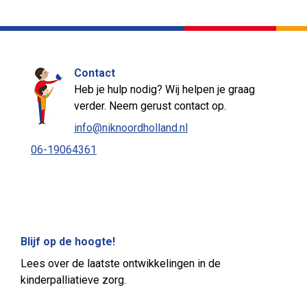
De Schavuiten Almere Olivijn
Verpleegkundig kinderdagverblijf
071-5768500 (keuze 3)
De Waggelmannetjes
Verpleegkundig kinderdagverblijf
Contact
020-7851042
Heb je hulp nodig? Wij helpen je graag
Kleine Maatjes
Verpleegkundig kinderdagverblijf
verder. Neem gerust contact op.
023 - 540 79 55
info@niknoordholland.nl
ZigZag
06-19064361
Verpleegkundig kinderdagverblijf
020 - 3032889
De Kleine Bron
Kinder- & Orthopedagogisch dagcentrum
06-22156669
Kinderdienstencentrum De Lotusbloem
Kinder- & Orthopedagogisch dagcentrum
Blijf op de hoogte!
029 - 734 74 75
Lees over de laatste ontwikkelingen in de
Kinderdienstencentrum De Schuit
kinderpalliatieve zorg.
Kinder- & Orthopedagogisch dagcentrum
020 - 667 00 96