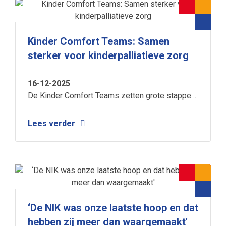
Kinder Comfort Teams: Samen
sterker voor kinderpalliatieve zorg
16-12-2025
De Kinder Comfort Teams zetten grote stappen
in hun samenwerking, en in de zorg voor
gezinnen. Hun groeiende slagkracht maakt het
Lees verder
mogelijk kinderen en ouders nog eerder,
dichterbij en zorgvuldiger te begeleiden.
‘De NIK was onze laatste hoop en dat
hebben zij meer dan waargemaakt'