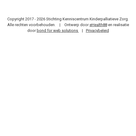
Copyright 2017 - 2026 Stichting Kenniscentrum Kinderpalliatieve Zorg.
Alle rechten voorbehouden.
|
Ontwerp door
eHealth88
en realisatie
door
bond for web solutions
|
Privacybeleid