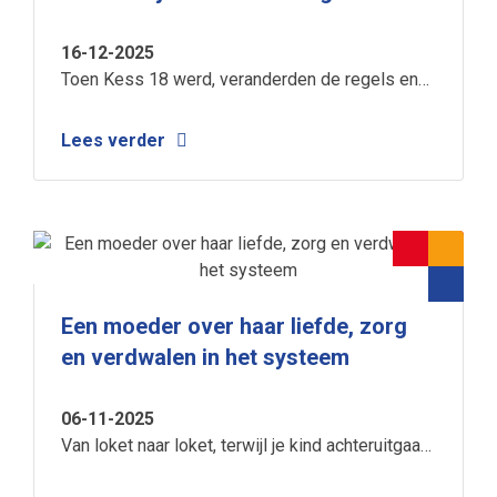
16-12-2025
Toen Kess 18 werd, veranderden de regels en
viel hun zorgnetwerk ineens weg. De NIK hielp
het gezin door een doolhof van regelgeving én
Lees verder
door een moeilijke periode thuis.
Een moeder over haar liefde, zorg
en verdwalen in het systeem
06-11-2025
Van loket naar loket, terwijl je kind achteruitgaat.
Catharina vertelt openhartig over de strijd voor